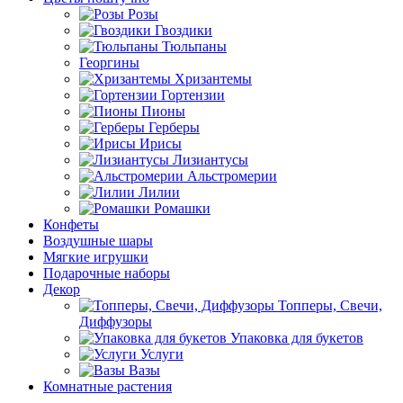
Розы
Гвоздики
Тюльпаны
Георгины
Хризантемы
Гортензии
Пионы
Герберы
Ирисы
Лизиантусы
Альстромерии
Лилии
Ромашки
Конфеты
Воздушные шары
Мягкие игрушки
Подарочные наборы
Декор
Топперы, Свечи,
Диффузоры
Упаковка для букетов
Услуги
Вазы
Комнатные растения