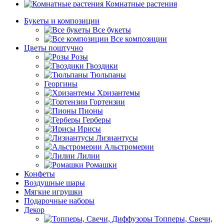
Комнатные растения
Букеты и композиции
Все букеты
Все композиции
Цветы поштучно
Розы
Гвоздики
Тюльпаны
Георгины
Хризантемы
Гортензии
Пионы
Герберы
Ирисы
Лизиантусы
Альстромерии
Лилии
Ромашки
Конфеты
Воздушные шары
Мягкие игрушки
Подарочные наборы
Декор
Топперы, Свечи,