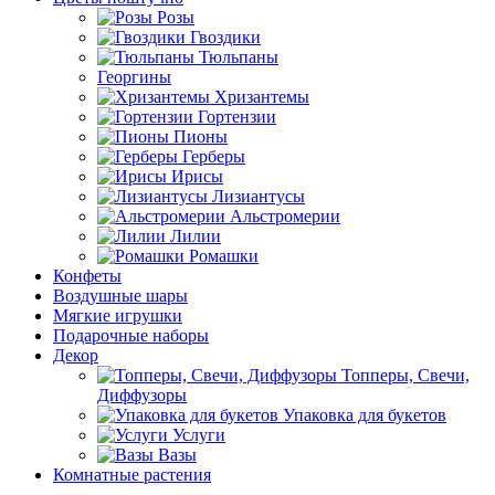
Розы
Гвоздики
Тюльпаны
Георгины
Хризантемы
Гортензии
Пионы
Герберы
Ирисы
Лизиантусы
Альстромерии
Лилии
Ромашки
Конфеты
Воздушные шары
Мягкие игрушки
Подарочные наборы
Декор
Топперы, Свечи,
Диффузоры
Упаковка для букетов
Услуги
Вазы
Комнатные растения