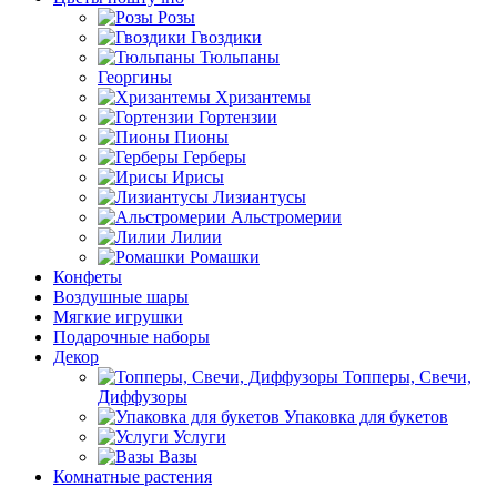
Розы
Гвоздики
Тюльпаны
Георгины
Хризантемы
Гортензии
Пионы
Герберы
Ирисы
Лизиантусы
Альстромерии
Лилии
Ромашки
Конфеты
Воздушные шары
Мягкие игрушки
Подарочные наборы
Декор
Топперы, Свечи,
Диффузоры
Упаковка для букетов
Услуги
Вазы
Комнатные растения