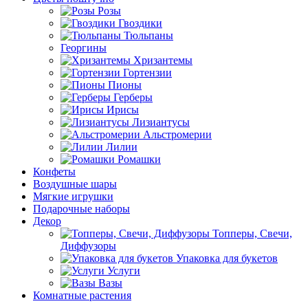
Розы
Гвоздики
Тюльпаны
Георгины
Хризантемы
Гортензии
Пионы
Герберы
Ирисы
Лизиантусы
Альстромерии
Лилии
Ромашки
Конфеты
Воздушные шары
Мягкие игрушки
Подарочные наборы
Декор
Топперы, Свечи,
Диффузоры
Упаковка для букетов
Услуги
Вазы
Комнатные растения