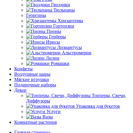
Гвоздики
Тюльпаны
Георгины
Хризантемы
Гортензии
Пионы
Герберы
Ирисы
Лизиантусы
Альстромерии
Лилии
Ромашки
Конфеты
Воздушные шары
Мягкие игрушки
Подарочные наборы
Декор
Топперы, Свечи,
Диффузоры
Упаковка для букетов
Услуги
Вазы
Комнатные растения
Главная страница