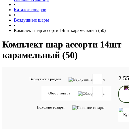
•
Каталог товаров
•
Воздушные шары
•
Комплект шар ассорти 14шт карамельный (50)
Комплект шар ассорти 14шт
карамельный (50)
2 5
Артикул:
Вернуться в раздел
00-
74562
Обзор товара
Описан
товара:
Похожие товары
Набор
воздушны
шаров
для