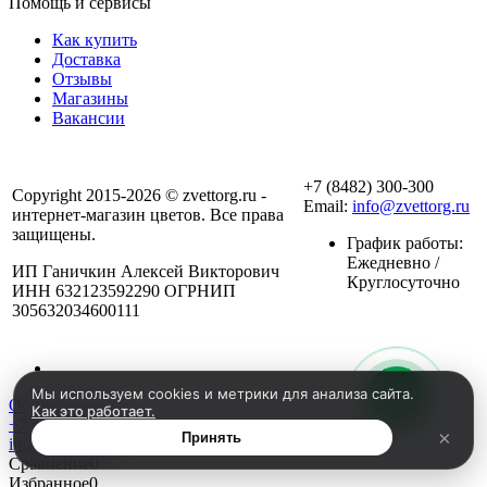
Помощь и сервисы
Как купить
Доставка
Отзывы
Магазины
Вакансии
+7 (8482) 300-300
Copyright 2015-2026 © zvettorg.ru -
Email:
info@zvettorg.ru
интернет-магазин цветов. Все права
защищены.
График работы:
Ежедневно /
ИП Ганичкин Алексей Викторович
Круглосуточно
ИНН 632123592290 ОГРНИП
305632034600111
Мы используем cookies и метрики для анализа сайта.
Обратная связь
Как это работает.
+7 (8482) 300-300
×
Принять
info@zvettorg.ru
Сравнение
0
Избранное
0