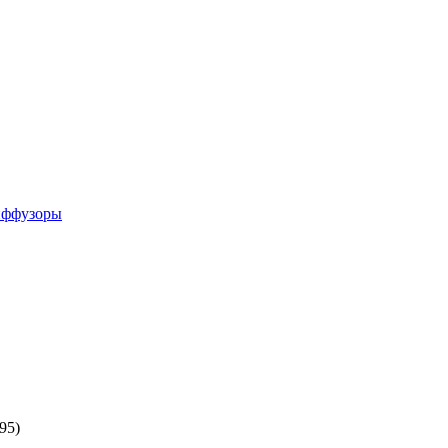
иффузоры
95)