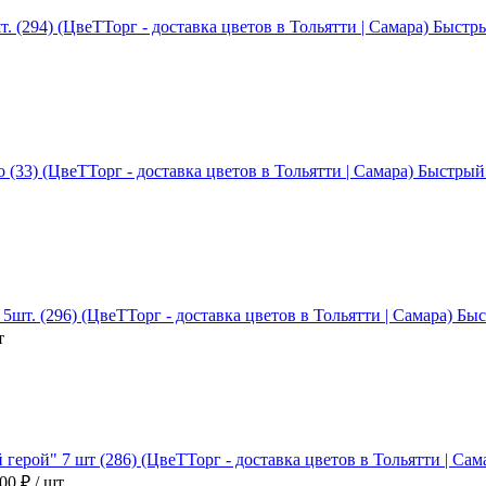
Быстр
Быстрый
Быс
т
900 ₽
/ шт