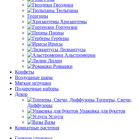
Гвоздики
Тюльпаны
Георгины
Хризантемы
Гортензии
Пионы
Герберы
Ирисы
Лизиантусы
Альстромерии
Лилии
Ромашки
Конфеты
Воздушные шары
Мягкие игрушки
Подарочные наборы
Декор
Топперы, Свечи,
Диффузоры
Упаковка для букетов
Услуги
Вазы
Комнатные растения
Главная страница