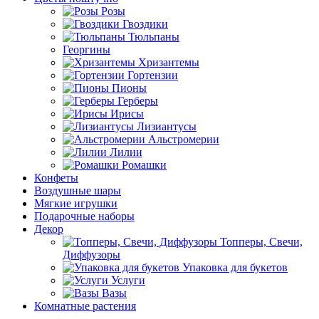
Розы
Гвоздики
Тюльпаны
Георгины
Хризантемы
Гортензии
Пионы
Герберы
Ирисы
Лизиантусы
Альстромерии
Лилии
Ромашки
Конфеты
Воздушные шары
Мягкие игрушки
Подарочные наборы
Декор
Топперы, Свечи,
Диффузоры
Упаковка для букетов
Услуги
Вазы
Комнатные растения