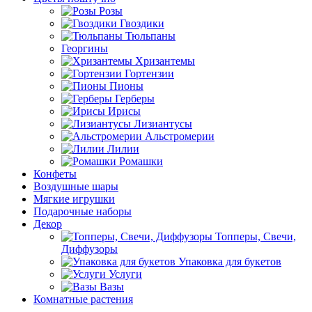
Розы
Гвоздики
Тюльпаны
Георгины
Хризантемы
Гортензии
Пионы
Герберы
Ирисы
Лизиантусы
Альстромерии
Лилии
Ромашки
Конфеты
Воздушные шары
Мягкие игрушки
Подарочные наборы
Декор
Топперы, Свечи,
Диффузоры
Упаковка для букетов
Услуги
Вазы
Комнатные растения