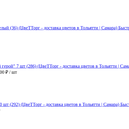
Быст
900 ₽
/ шт
Быс
т