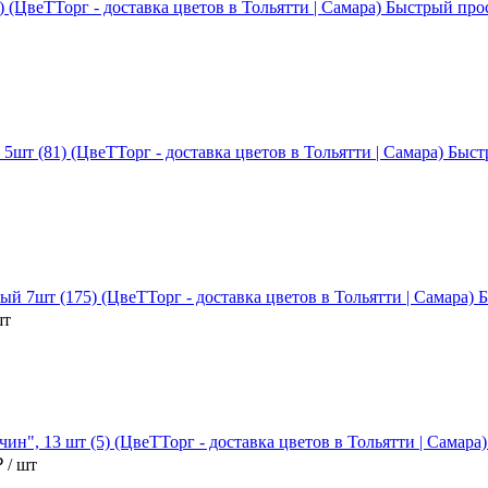
Быстрый про
Быст
Б
шт
₽
/ шт