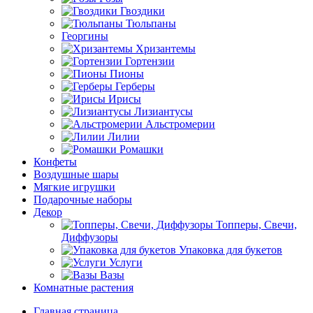
Гвоздики
Тюльпаны
Георгины
Хризантемы
Гортензии
Пионы
Герберы
Ирисы
Лизиантусы
Альстромерии
Лилии
Ромашки
Конфеты
Воздушные шары
Мягкие игрушки
Подарочные наборы
Декор
Топперы, Свечи,
Диффузоры
Упаковка для букетов
Услуги
Вазы
Комнатные растения
Главная страница