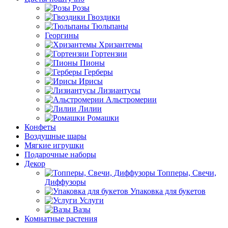
Розы
Гвоздики
Тюльпаны
Георгины
Хризантемы
Гортензии
Пионы
Герберы
Ирисы
Лизиантусы
Альстромерии
Лилии
Ромашки
Конфеты
Воздушные шары
Мягкие игрушки
Подарочные наборы
Декор
Топперы, Свечи,
Диффузоры
Упаковка для букетов
Услуги
Вазы
Комнатные растения